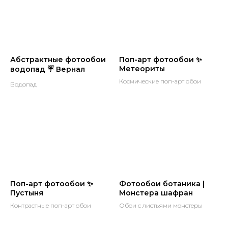
Абстрактные фотообои
Поп-арт фотообои ✨
Метеориты
водопад ☔ Вернал
Космические поп-арт обои
Водопад
Поп-арт фотообои ✨
Фотообои ботаника |
Пустыня
Монстера шафран
Контрастные поп-арт обои
Обои с листьями монстеры